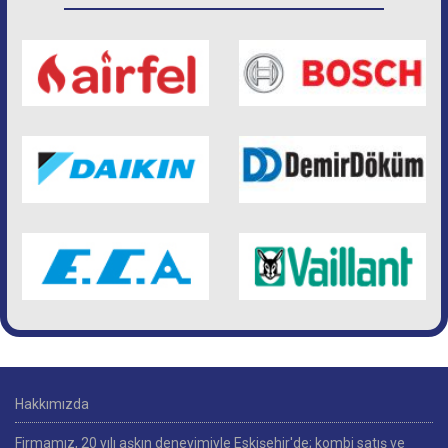
Hakkımızda
Firmamız, 20 yılı aşkın deneyimiyle Eskişehir'de; kombi satış ve