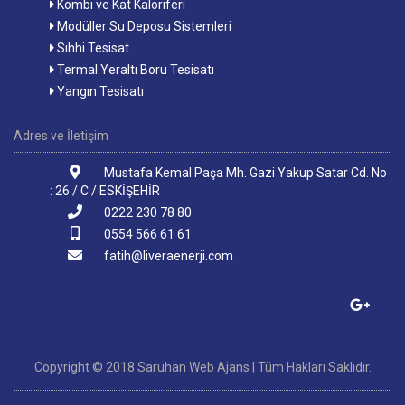
Kombi ve Kat Kaloriferi
Modüller Su Deposu Sistemleri
Sıhhi Tesisat
Termal Yeraltı Boru Tesisatı
Yangın Tesisatı
Adres ve İletişim
Mustafa Kemal Paşa Mh. Gazi Yakup Satar Cd. No
: 26 / C / ESKİŞEHİR
0222 230 78 80
0554 566 61 61
fatih@liveraenerji.com
Copyright © 2018 Saruhan Web Ajans | Tüm Hakları Saklıdır.