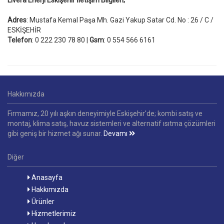
Livera Enerji Eskişehir İletişim Bilgileri;
Adres
: Mustafa Kemal Paşa Mh. Gazi Yakup Satar Cd. No : 26 / C /
ESKİŞEHİR
Telefon
: 0 222 230 78 80 |
Gsm
: 0 554 566 6161
Hakkımızda
Firmamız, 20 yılı aşkın deneyimiyle Eskişehir'de; kombi satış ve
montaj, klima satış, havuz sistemleri ve alternatif ısıtma çözümleri
gibi geniş bir hizmet ağı sunar.
Devamı
Diğer
Anasayfa
Hakkımızda
Ürünler
Hizmetlerimiz