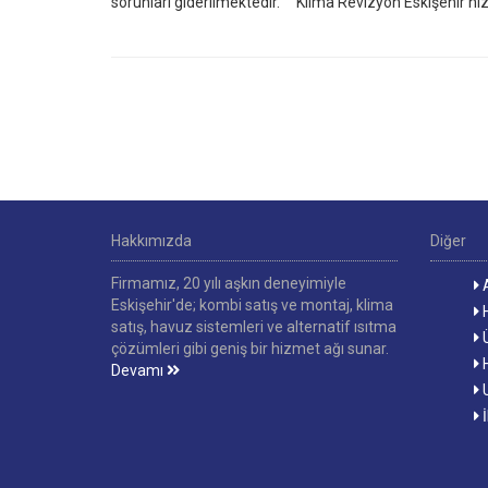
sorunları giderilmektedir. Klima Revizyon Eskişehir hizm
Hakkımızda
Diğer
Firmamız, 20 yılı aşkın deneyimiyle
A
Eskişehir'de; kombi satış ve montaj, klima
H
satış, havuz sistemleri ve alternatif ısıtma
Ü
çözümleri gibi geniş bir hizmet ağı sunar.
H
Devamı
U
İ