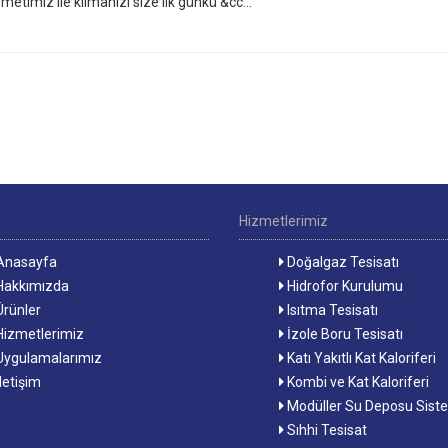
etimiz ile klimanızı size ilk günkü &cc...
Hizmetlerimiz
nasayfa
Doğalgaz Tesisatı
akkımızda
Hidrofor Kurulumu
rünler
Isıtma Tesisatı
izmetlerimiz
İzole Boru Tesisatı
ygulamalarımız
Katı Yakıtlı Kat Kaloriferi
letişim
Kombi ve Kat Kaloriferi
Modüller Su Deposu Siste
Sıhhi Tesisat