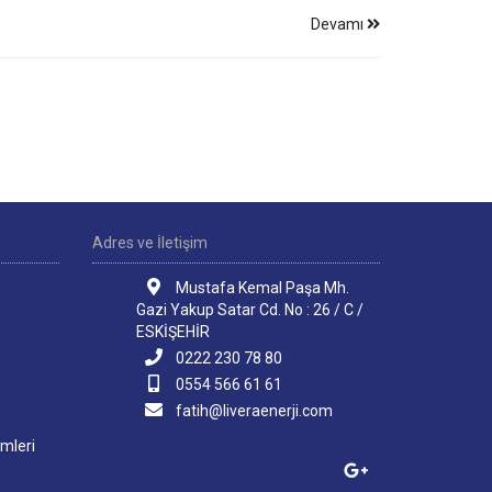
Devamı
Adres ve İletişim
Mustafa Kemal Paşa Mh.
Gazi Yakup Satar Cd. No : 26 / C /
ESKİŞEHİR
0222 230 78 80
0554 566 61 61
fatih@liveraenerji.com
mleri